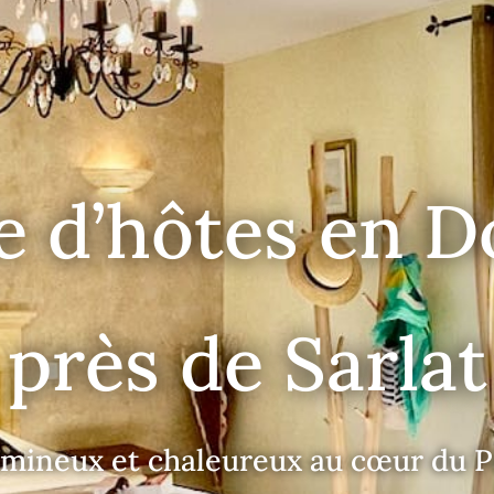
 d’hôtes en D
près de Sarlat
umineux et chaleureux au cœur du P