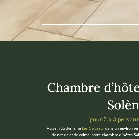
Chambre d’hôt
Solè
pour 2 à 3 person
Au sein du domaine
Les Clauzels
, dans un environne
de nature et de calme, notre
chambre d’hôtes So