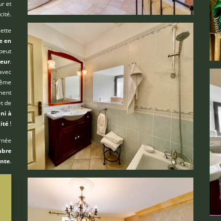
ur et
cité.
cette
e en
 peut
geur
.
 avec
même
ment
et de
ni à
mité
!
urnée
mbre
ante
.